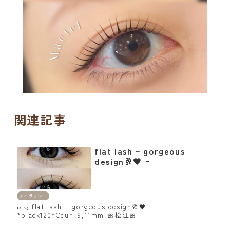
関連記事
flat lash ｰ gorgeous
design🥂🖤 ｰ
アイラッシュ
ᴗ ᴗ͈ flat lash ｰ gorgeous design🥂🖤 ｰ
*black120*Ccurl 9,11mm 🎀松江🎀