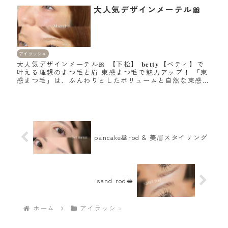
大人気デザインメーテル🎀
アイラッシュ
大人気デザインメーテル🎀 【下松】 𝐛𝐞𝐭𝐭𝐲【ベティ】で
叶える理想のまつ毛と眉 束感まつ毛で魅力アップ！ 「束
感まつ毛」は、ふんわりとしたボリュームと自然な束感が
魅力です。特に、韓国まつ毛やメーテルロッドを使ったデ
ザインが人気です！周南や...
pancake🥞rod & 美眉スタイリング
sand rod🥪
ホーム
アイラッシュ