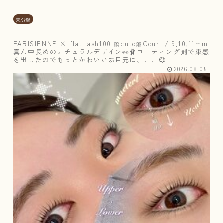
未分類
PARISIENNE × flat lash100 🎀cute🎀Ccurl / 9,10,11mm
真ん中長めのナチュラルデザイン👀🩰コーティング剤で束感
を出したのでもっとかわいいお目元に、、、💞
2026.08.05
＼
上
下
ま
つ
げ
パ
ー
マ
で
さ
ら
に
ぱ
っ