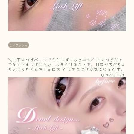
ち
り
👀
✨
／
アイラッシュ
＼上下まつげパーマでさらにぱっちり👀✨／ 上まつげだけ
でなく下まつげにもカールをかけることで、目幅が広がりよ
り大きく見えるお目元に🫧 ✔ 逆さまつげが気になる✔ 中顔
面を短く見せたい✔ 目元をぱっちり見せたい✔ マスカラが
2026.07.29
塗りにくい そんな...
＼
根
元
か
ら
ぱ
っ
ち
り