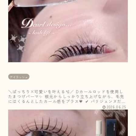
し
た
ま
つ
げ
パ
ー
マ
✨
アイラッシュ
＼ぱっちり×可愛いを叶える🫧／ Dカールロッドを使用し
たまつげパーマ✨ 根元からしっかり立ち上げながら、毛先
にはくるんとしたカール感をプラス💗 ✔ パリジェンヌだと
上がりすぎる✔ カール感もほしい✔ ぱっちり見せたい✔ 可
2026.06.25
愛らしい印象にした...
＼
今
話
題