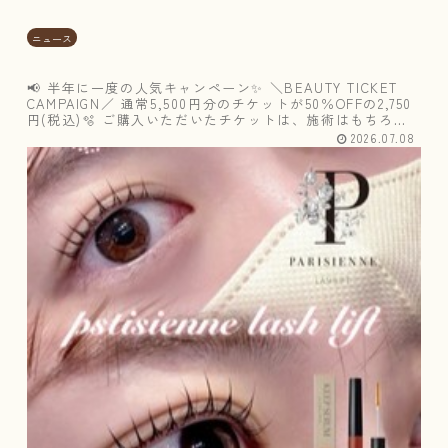
ニュース
📢 半年に一度の人気キャンペーン✨ ＼BEAUTY TICKET
CAMPAIGN／ 通常5,500円分のチケットが50％OFFの2,750
円(税込)🫧 ご購入いただいたチケットは、施術はもちろ
ん、7月はオプションや店販商品にもご利用いただ...
2026.07.08
パ
リ
ジ
ェ
ン
ヌ
ラ
ッ
シ
ュ
リ
フ
ト