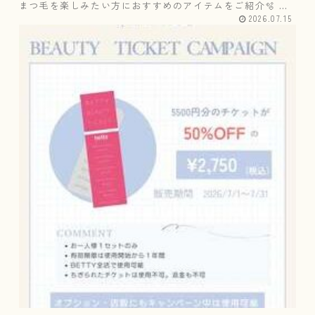
まつ毛を楽しみたい方におすすめのアイテムをご紹介🫧 ✔
コーティング剤✔ 美容液✔ クレンジング✔ 束感仕上げアイ
2026.07.15
テム など お悩み...
📢
半
年
に
一
度
の
人
気
キ
ャ
ン
ペ
ー
ン
✨