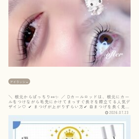
👀
✨
／
アイラッシュ
＼ 根元からぱっちり👀✨ ／ Dカールロッドは、根元にカー
ルをつけながら毛先にかけてまっすぐ長さを際立てる人気デ
ザイン🤍 ✔ まつげが上がりずらい方✔ 自まつげを長く見せ
たい✔ ぱっちりとした印象にしたい✔ 束感仕上げが好き そ
2026.07.23
んな方におす...
＼
b
e
t