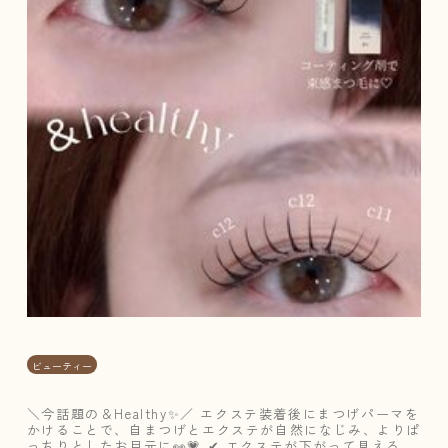
の
＆
H
e
a
l
t
h
y
✨
／
ビューティー
＼今話題の＆Healthy✨／ エクステ装着後にまつげパーマを
かけることで、自まつげとエクステが自然になじみ、よりぱ
っちりとしたお目元に👀💗 ✔ エクステが下がって見える✔