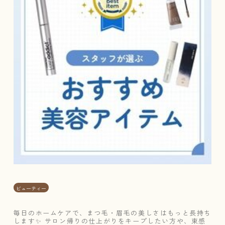
t
y
ス
タ
ッ
フ
お
す
す
め
ア
イ
テ
ム
🤍
／
ビューティー
毎日のホームケアで、まつ毛・眉毛の美しさはもっと長持ち
します✨ サロン帰りの仕上がりをキープしたい方や、束感