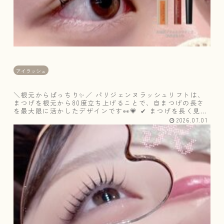
アイラッシュ
＼根元からぱっちり✨／ パリジェンヌラッシュリフトは、
まつげを根元から80度立ち上げることで、自まつげの長さ
を最大限に活かしたデザインです👀💗 ✔ まつげを長く見せ
たい✔ ビューラーいらずのお目元にしたい✔ ナチュラルに
2026.07.01
盛りたい✔ 毎日のメ...
D
カ
ー
ル
ロ
ッ
ド
を
使
用