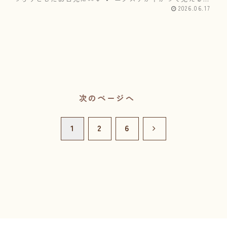
白目に影ができやすい✔ よりぱっちり見せたい✔ エクステ
2026.06.17
の存在感を...
次のページへ
次
1
2
6
へ